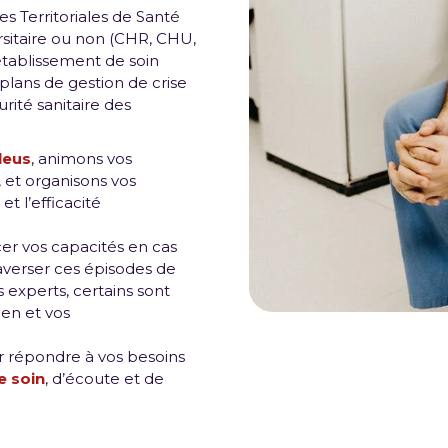
 Territoriales de Santé
ersitaire ou non (CHR, CHU,
 établissement de soin
lans de gestion de crise
rité sanitaire des
leus
, animons vos
, et organisons vos
t l’efficacité
r vos capacités en cas
traverser ces épisodes de
s experts, certains sont
ien et vos
r répondre à vos besoins
e soin
, d’écoute et de