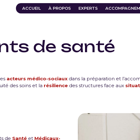
ACCUEIL
À PROPOS
EXPERTS
ACCOMPAGNEM
nts de santé
les
acteurs médico-sociaux
dans la préparation et l’acc
uité des soins et la
résilience
des structures face aux
situa
nts de
Santé
et
Médicaux-