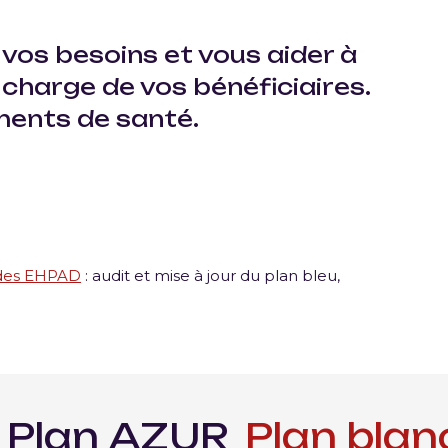
vos besoins et vous aider à
 charge de vos bénéficiaires.
ments de sant
é
.
 des EHPAD
: audit et mise à jour du plan bleu,
AZUR
Plan blanc
Plan 