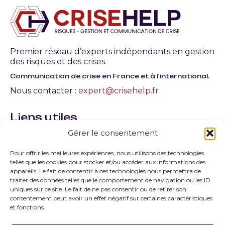
Premier réseau d’experts indépendants en gestion
des risques et des crises.
Communication de crise en France et à l'international.
Nous contacter :
expert@crisehelp.fr
Liens utiles
Gérer le consentement
Qu’est-ce qu’une crise en entreprise ? Définition,
typologie et gestion
Pour offrir les meilleures expériences, nous utilisons des technologies
telles que les cookies pour stocker et/ou accéder aux informations des
Quels sont les facteurs de la crise les plus courants
appareils. Le fait de consentir à ces technologies nous permettra de
?
traiter des données telles que le comportement de navigation ou les ID
uniques sur ce site. Le fait de ne pas consentir ou de retirer son
Quelles sont les principales typologies de la crise ?
consentement peut avoir un effet négatif sur certaines caractéristiques
et fonctions.
Comment peut-on savoir que l’on est sorti de la