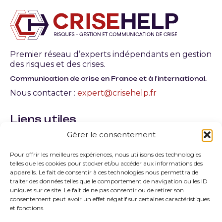
Premier réseau d’experts indépendants en gestion
des risques et des crises.
Communication de crise en France et à l'international.
Nous contacter :
expert@crisehelp.fr
Liens utiles
Gérer le consentement
Qu’est-ce qu’une crise en entreprise ? Définition,
typologie et gestion
Pour offrir les meilleures expériences, nous utilisons des technologies
telles que les cookies pour stocker et/ou accéder aux informations des
Quels sont les facteurs de la crise les plus courants
appareils. Le fait de consentir à ces technologies nous permettra de
?
traiter des données telles que le comportement de navigation ou les ID
uniques sur ce site. Le fait de ne pas consentir ou de retirer son
consentement peut avoir un effet négatif sur certaines caractéristiques
Quelles sont les principales typologies de la crise ?
et fonctions.
Comment peut-on savoir que l’on est sorti de la