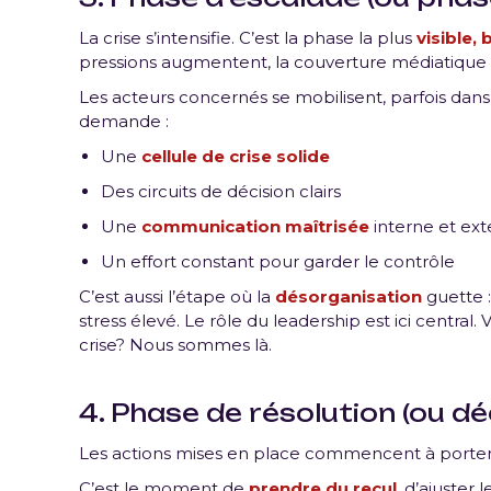
La crise s’intensifie. C’est la phase la plus
visible,
pressions augmentent, la couverture médiatique 
Les acteurs concernés se mobilisent, parfois dans
demande :
Une
cellule de crise solide
Des circuits de décision clairs
Une
communication maîtrisée
interne et ex
Un effort constant pour garder le contrôle
C’est aussi l’étape où la
désorganisation
guette :
stress élevé. Le rôle du leadership est ici central.
crise? Nous sommes là.
4. Phase de résolution (ou dé
Les actions mises en place commencent à porter leu
C’est le moment de
prendre du recul
, d’ajuster