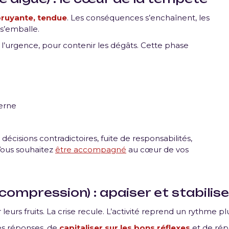
 bruyante, tendue
. Les conséquences s’enchaînent, les
s’emballe.
 l’urgence, pour contenir les dégâts. Cette phase
terne
 décisions contradictoires, fuite de responsabilités,
 Vous souhaitez
être accompagné
au cœur de vos
compression) : apaiser et stabilise
rs fruits. La crise recule. L’activité reprend un rythme pl
 les réponses, de
capitaliser sur les bons réflexes
et de répa