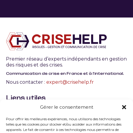
Premier réseau d’experts indépendants en gestion
des risques et des crises.
Communication de crise en France et à l'international.
Nous contacter :
expert@crisehelp.fr
Liens utiles
Gérer le consentement
Qu’est-ce qu’une crise en entreprise ? Définition,
typologie et gestion
Pour offrir les meilleures expériences, nous utilisons des technologies
telles que les cookies pour stocker et/ou accéder aux informations des
Quels sont les facteurs de la crise les plus courants
appareils. Le fait de consentir à ces technologies nous permettra de