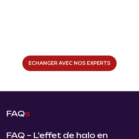
Nous sommes à votre écoute pour
préciser votre besoin.
Nos experts et consultants indépendants sont en
mesure de vous accompagner de A à Z dans
l’évaluation de vos risques pour anticiper les crises.
ECHANGER AVEC NOS EXPERTS
FAQ
s
FAQ – L’effet de halo en