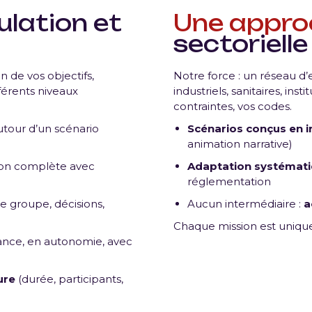
lation et
Une appro
sectorielle
 de vos objectifs,
Notre force : un réseau d’e
fférents niveaux
industriels, sanitaires, inst
contraintes, vos codes.
utour d’un scénario
Scénarios conçus en i
animation narrative)
ion complète avec
Adaptation systémat
réglementation
e groupe, décisions,
Aucun intermédiaire :
a
Chaque mission est unique
tance, en autonomie, avec
ure
(durée, participants,