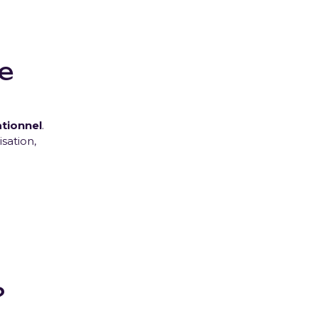
se
ationnel
.
sation,
?