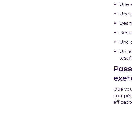
Une é
Une a
Des f
Des in
Une c
Un ac
test f
Pass
exer
Que vous
compéte
efficacit