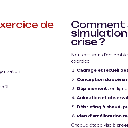
xercice de
Comment s
simulation
crise ?
Nous assurons l’ensemble 
exercice :
Cadrage et recueil de
ganisation
Conception du scénari
coût.
Déploiement
: en lign
Animation et observa
Débriefing à chaud, p
Plan d’amélioration
Chaque étape vise à
crée