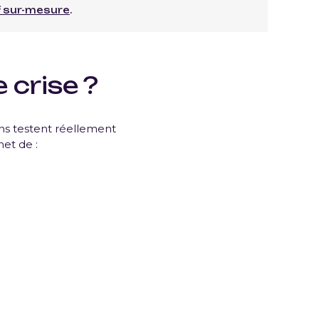
f sur-mesure
.
 crise ?
ons testent réellement
met de :