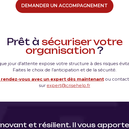
DEMANDER UN ACCOMPAGNEMENT
Prêt à
sécuriser votre
organisation
?
ue jour d’attente expose votre structure à des risques évita
Faites le choix de l’anticipation et de la sécurité.
 rendez-vous avec un expert dès maintenant
ou contact
sur
expert@crisehelp.fr
novant et résilient. Il vous apport