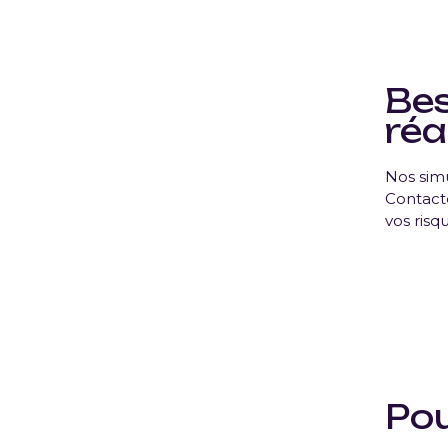
Bes
réa
Nos sim
Contacte
vos risq
Pou