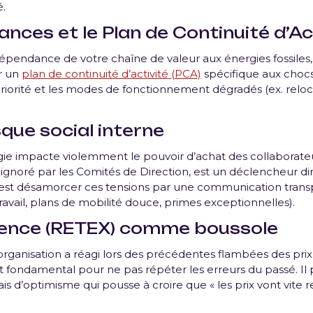
.
ances et le Plan de Continuité d’Ac
 dépendance de votre chaîne de valeur aux énergies fossiles,
er un
plan de continuité d’activité (PCA)
spécifique aux chocs
priorité et les modes de fonctionnement dégradés (ex. reloc
sque social interne
ie impacte violemment le pouvoir d’achat des collaborateu
t ignoré par les Comités de Direction, est un déclencheur d
’est désamorcer ces tensions par une communication tra
ravail, plans de mobilité douce, primes exceptionnelles).
rience (RETEX) comme boussole
anisation a réagi lors des précédentes flambées des prix de
 fondamental pour ne pas répéter les erreurs du passé. Il pe
is d’optimisme qui pousse à croire que « les prix vont vite 