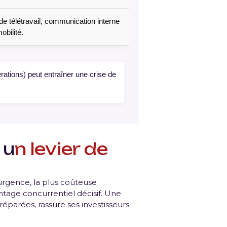
e télétravail, communication interne
obilité.
érations) peut entraîner une crise de
 u
n levier de
’urgence, la plus coûteuse
ntage concurrentiel décisif. Une
éparées, rassure ses investisseurs