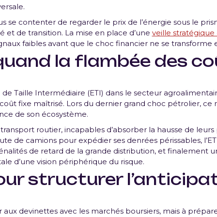
ersale.
s se contenter de regarder le prix de l’énergie sous le pris
 et de transition. La mise en place d’une
veille stratégique
naux faibles avant que le choc financier ne se transforme 
quand la flambée des co
e Taille Intermédiaire (ETI) dans le secteur agroalimentair
ût fixe maîtrisé. Lors du dernier grand choc pétrolier, ce n’
lance de son écosystème.
 transport routier, incapables d’absorber la hausse de leur
Faute de camions pour expédier ses denrées périssables, l’E
énalités de retard de la grande distribution, et finalement
tale d’une vision périphérique du risque.
ur structurer l’anticipat
er aux devinettes avec les marchés boursiers, mais à prépare