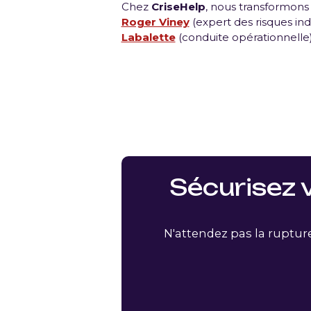
Chez
CriseHelp
, nous transformons
Roger Viney
(expert des risques in
Labalette
(conduite opérationnelle),
Sécurisez 
N'attendez pas la rupture