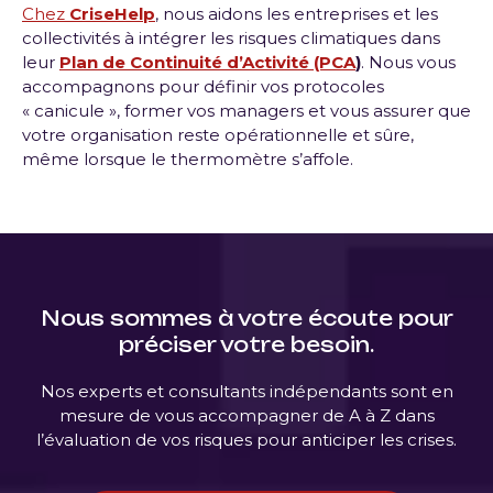
Chez
CriseHelp
, nous aidons les entreprises et les
collectivités à intégrer les risques climatiques dans
leur
Plan de Continuité d’Activité (PCA
)
. Nous vous
accompagnons pour définir vos protocoles
« canicule », former vos managers et vous assurer que
votre organisation reste opérationnelle et sûre,
même lorsque le thermomètre s’affole.
Nous sommes à votre écoute pour
préciser votre besoin.
Nos experts et consultants indépendants sont en
mesure de vous accompagner de A à Z dans
l’évaluation de vos risques pour anticiper les crises.