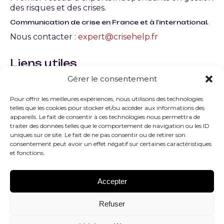
des risques et des crises.
Communication de crise en France et à l'international.
Nous contacter :
expert@crisehelp.fr
Liens utiles
Gérer le consentement
Qu’est-ce qu’une crise en entreprise ? Définition,
typologie et gestion
Pour offrir les meilleures expériences, nous utilisons des technologies
telles que les cookies pour stocker et/ou accéder aux informations des
Quels sont les facteurs de la crise les plus courants
appareils. Le fait de consentir à ces technologies nous permettra de
?
traiter des données telles que le comportement de navigation ou les ID
uniques sur ce site. Le fait de ne pas consentir ou de retirer son
consentement peut avoir un effet négatif sur certaines caractéristiques
Quelles sont les principales typologies de la crise ?
et fonctions.
Comment peut-on savoir que l’on est sorti de la
crise ?
Accepter
Contacter un expert
Refuser
Gestion de Crise le guide complet