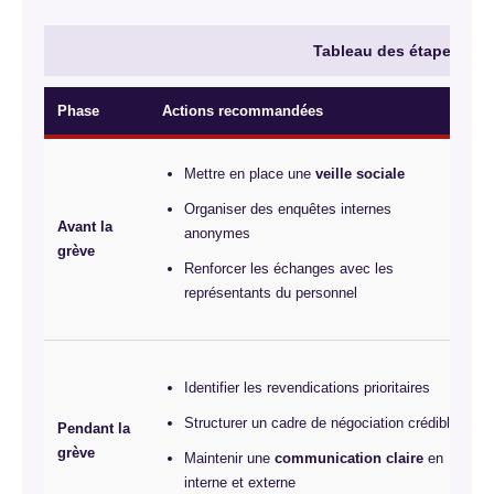
Tableau des étapes d’un
Phase
Actions recommandées
O
Mettre en place une
veille sociale
Organiser des enquêtes internes
Avant la
anonymes
grève
Renforcer les échanges avec les
représentants du personnel
Identifier les revendications prioritaires
Structurer un cadre de négociation crédible
Pendant la
grève
Maintenir une
communication claire
en
interne et externe