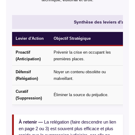
Synthèse des leviers d'action
Levier d'Action
Objectif Stratégique
Ou
Proactif
Prévenir la crise en occupant les
Pe
(Anticipation)
premières places.
si
Défensif
Noyer un contenu obsolète ou
Ne
(Relégation)
malveillant.
(Bu
Curatif
Dr
Éliminer la source du préjudice.
(Suppression)
mé
À retenir —
La relégation (faire descendre un lien
en page 2 ou 3) est souvent plus efficace et plus