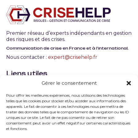
Premier réseau d’experts indépendants en gestion
des risques et des crises.
Communication de crise en France et à l'international.
Nous contacter :
expert@crisehelp.fr
Liens utiles
Gérer le consentement
Qu’est-ce qu’une crise en entreprise ? Définition,
typologie et gestion
Pour offrir les meilleures expériences, nous utilisons des technologies
telles que les cookies pour stocker et/ou accéder aux informations des
Quels sont les facteurs de la crise les plus courants
appareils. Le fait de consentir à ces technologies nous permettra de
?
traiter des données telles que le comportement de navigation ou les ID
uniques sur ce site. Le fait de ne pas consentir ou de retirer son
consentement peut avoir un effet négatif sur certaines caractéristiques
Quelles sont les principales typologies de la crise ?
et fonctions.
Comment peut-on savoir que l’on est sorti de la