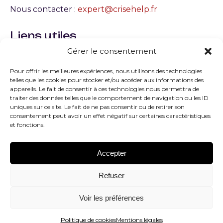
Nous contacter :
expert@crisehelp.fr
Liens utiles
Gérer le consentement
Qu’est-ce qu’une crise en entreprise ? Définition,
typologie et gestion
Pour offrir les meilleures expériences, nous utilisons des technologies
telles que les cookies pour stocker et/ou accéder aux informations des
Quels sont les facteurs de la crise les plus courants
appareils. Le fait de consentir à ces technologies nous permettra de
?
traiter des données telles que le comportement de navigation ou les ID
uniques sur ce site. Le fait de ne pas consentir ou de retirer son
consentement peut avoir un effet négatif sur certaines caractéristiques
Quelles sont les principales typologies de la crise ?
et fonctions.
Comment peut-on savoir que l’on est sorti de la
crise ?
Accepter
Contacter un expert
Refuser
Gestion de Crise le guide complet
Voir les préférences
Politique de cookies
Mentions légales