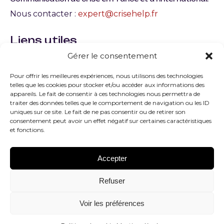
Nous contacter :
expert@crisehelp.fr
Liens utiles
Gérer le consentement
Qu’est-ce qu’une crise en entreprise ? Définition,
typologie et gestion
Pour offrir les meilleures expériences, nous utilisons des technologies
telles que les cookies pour stocker et/ou accéder aux informations des
Quels sont les facteurs de la crise les plus courants
appareils. Le fait de consentir à ces technologies nous permettra de
?
traiter des données telles que le comportement de navigation ou les ID
uniques sur ce site. Le fait de ne pas consentir ou de retirer son
Quelles sont les principales typologies de la crise ?
consentement peut avoir un effet négatif sur certaines caractéristiques
et fonctions.
Comment peut-on savoir que l’on est sorti de la
crise ?
Accepter
Contacter un expert
Refuser
Gestion de Crise le guide complet
Voir les préférences